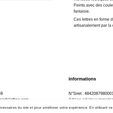
Peints avec des couleu
fantaisie.
Ces lettres en forme 
artisanalement par la 
Informations
69
N°Siret : 484208798000
isdelettres.com
Artisan créateur immatric
chambre des métiers et de
nécessaires du site et pour améliorer votre expérience. En utilisant 
sous le numéro 484208