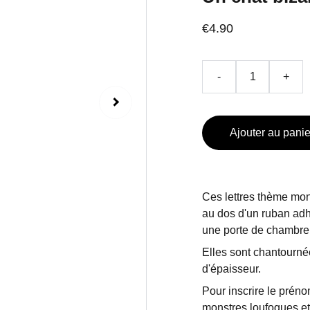
€4.90
-
+
Ajouter au panie
Ces lettres thème mon
au dos d'un ruban adhé
une porte de chambre 
Elles sont chantourn
d'épaisseur.
Pour inscrire le préno
monstres loufoques et