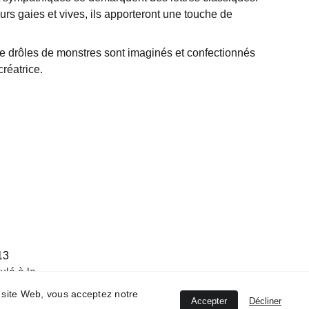
rs gaies et vives, ils apporteront une touche de
de drôles de monstres sont imaginés et confectionnés
créatrice.
13
ulé à la 
 l’artisanat 
ce site Web, vous acceptez notre
Accepter
Décliner
798R.M.66