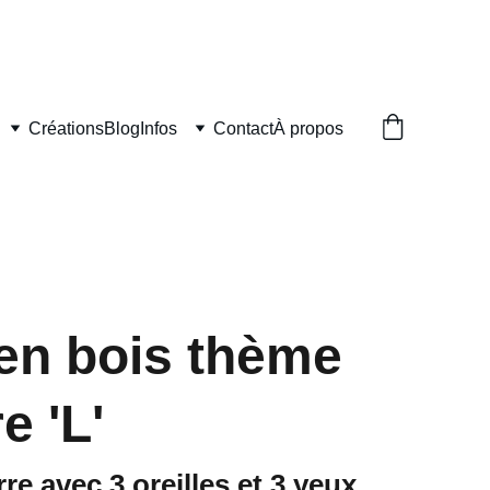
UVRÉS
Créations
Blog
Infos
Contact
À propos
 en bois thème
e 'L'
re avec 3 oreilles et 3 yeux.