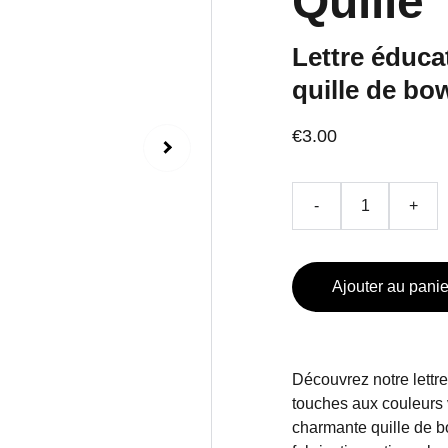
Quille
Lettre éduca
quille de bo
€3.00
-
+
Ajouter au panie
Découvrez notre lettr
touches aux couleurs
charmante quille de b