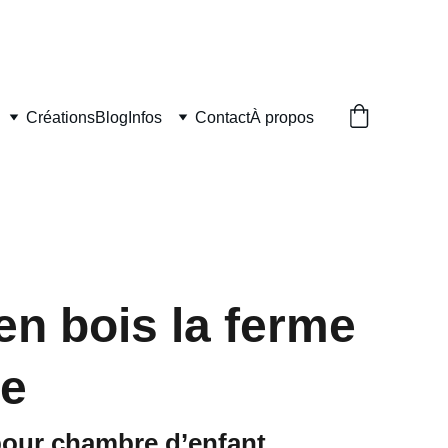
UVRÉS
Créations
Blog
Infos
Contact
À propos
en bois la ferme
he
pour chambre d’enfant