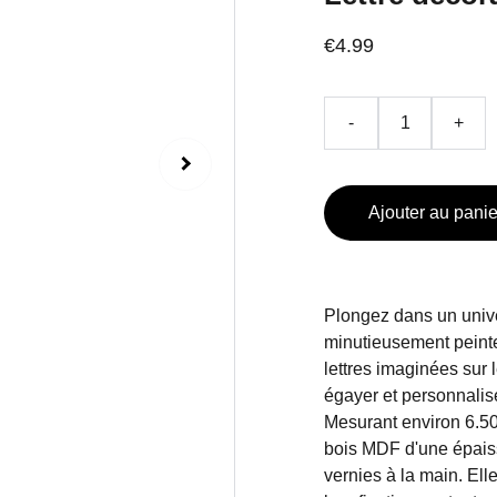
€4.99
-
+
Ajouter au panie
Plongez dans un univer
minutieusement peinte
lettres imaginées sur 
égayer et personnalis
Mesurant environ 6.50
bois MDF d'une épaiss
vernies à la main. Ell