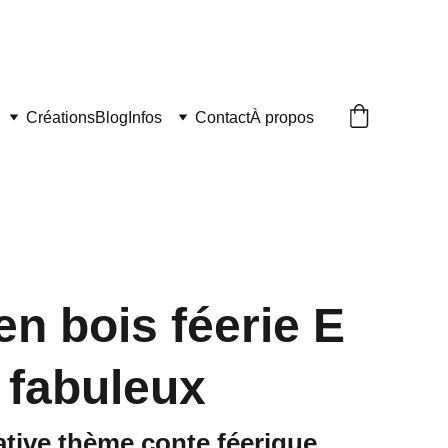
UVRÉS
Créations
Blog
Infos
Contact
À propos
en bois féerie E
 fabuleux
ative thème conte féerique